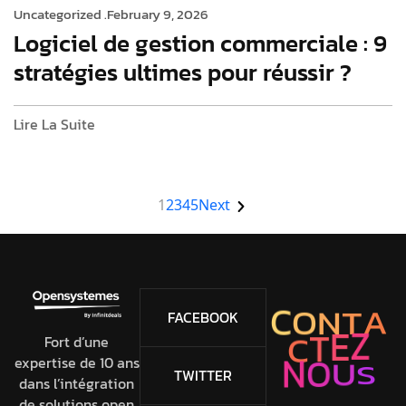
Uncategorized .
February 9, 2026
Logiciel de gestion commerciale : 9
stratégies ultimes pour réussir ?
Lire La Suite
1
2
3
4
5
Next
C
O
N
T
A
FACEBOOK
C
T
E
Z
Fort d’une
expertise de 10 ans
S
U
N
O
TWITTER
dans l’intégration
de solutions open