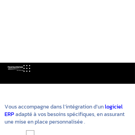
Logiciel erp sur-mesure by
opensystemes
O
p
e
n
s
y
s
t
e
m
e
s
B
y
I
n
f
i
n
i
t
d
e
a
l
s
V
o
u
s
a
c
c
o
m
p
a
g
n
e
d
a
n
s
l
’
i
n
t
é
g
r
a
t
i
o
n
d
’
u
n
l
o
g
i
c
i
e
l
E
R
P
a
d
a
p
t
é
à
v
o
s
b
e
s
o
i
n
s
s
p
é
c
i
f
i
q
u
e
s
,
e
n
a
s
s
u
r
a
n
t
u
n
e
m
i
s
e
e
n
p
l
a
c
e
p
e
r
s
o
n
n
a
l
i
s
é
e
.