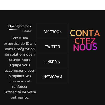
C
O
N
T
A
FACEBOOK
C
T
E
Z
Fort d’une
expertise de 10 ans
N
O
U
S
TWITTER
dans l’intégration
de solutions open
source, notre
LINKEDIN
équipe vous
accompagne pour
simplifier vos
INSTAGRAM
processus et
renforcer
l’efficacité de votre
entreprise.