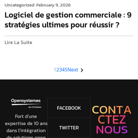
Uncategorized .
February 9, 2026
Logiciel de gestion commerciale : 9
stratégies ultimes pour réussir ?
Lire La Suite
1
2
3
4
5
Next
C
O
N
T
A
FACEBOOK
C
T
E
Z
Fort d’une
expertise de 10 ans
N
O
U
S
TWITTER
dans l’intégration
de solutions open