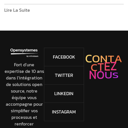
Lire La Suite
C
O
N
T
A
FACEBOOK
Z
E
T
C
Fort d’une
O
U
N
S
expertise de 10 ans
TWITTER
dans l’intégration
de solutions open
source, notre
LINKEDIN
équipe vous
accompagne pour
simplifier vos
INSTAGRAM
processus et
renforcer