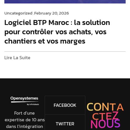
Uncategorized .
February 20, 2026
Logiciel BTP Maroc : la solution
pour contrôler vos achats, vos
chantiers et vos marges
Lire La Suite
C
O
N
T
A
FACEBOOK
C
T
E
Z
Fort d’une
expertise de 10 ans
N
O
U
S
TWITTER
dans l’intégration