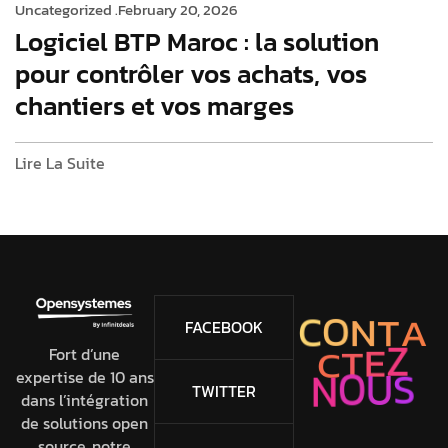
Uncategorized .
February 20, 2026
Logiciel BTP Maroc : la solution
pour contrôler vos achats, vos
chantiers et vos marges
Lire La Suite
C
O
N
T
A
FACEBOOK
Z
E
T
C
Fort d’une
N
O
expertise de 10 ans
U
S
TWITTER
dans l’intégration
de solutions open
source, notre