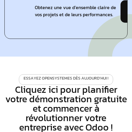
Obtenez une vue d’ensemble claire de
vos projets et de leurs performances.
E
S
S
A
Y
E
Z
O
P
E
N
S
Y
S
T
E
M
E
S
D
È
S
A
U
J
O
U
R
D
'
H
U
I
!
Cliquez ici pour planifier
votre démonstration gratuite
et commencer à
révolutionner votre
entreprise avec Odoo !