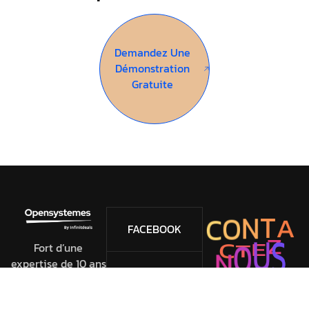
Demandez Une
Démonstration
Gratuite
C
A
O
T
N
FACEBOOK
E
Z
T
C
Fort d’une
N
expertise de 10 ans
O
U
S
TWITTER
dans l’intégration
de solutions open